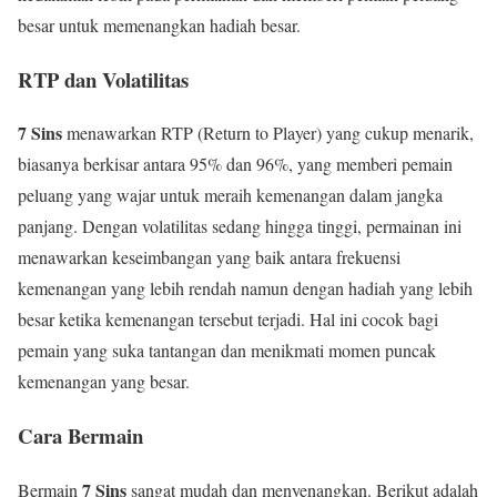
besar untuk memenangkan hadiah besar.
RTP dan Volatilitas
7 Sins
menawarkan RTP (Return to Player) yang cukup menarik,
biasanya berkisar antara 95% dan 96%, yang memberi pemain
peluang yang wajar untuk meraih kemenangan dalam jangka
panjang. Dengan volatilitas sedang hingga tinggi, permainan ini
menawarkan keseimbangan yang baik antara frekuensi
kemenangan yang lebih rendah namun dengan hadiah yang lebih
besar ketika kemenangan tersebut terjadi. Hal ini cocok bagi
pemain yang suka tantangan dan menikmati momen puncak
kemenangan yang besar.
Cara Bermain
7 Sins
Bermain
sangat mudah dan menyenangkan. Berikut adalah