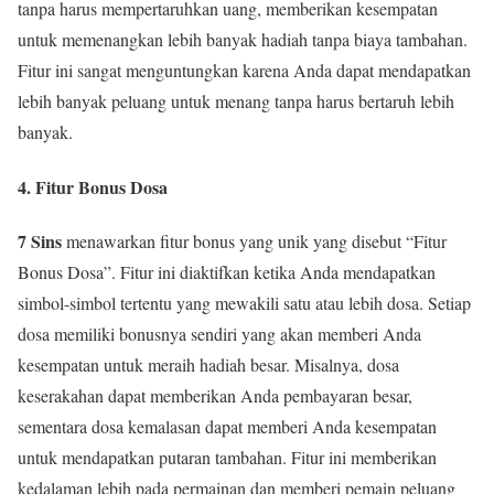
tanpa harus mempertaruhkan uang, memberikan kesempatan
untuk memenangkan lebih banyak hadiah tanpa biaya tambahan.
Fitur ini sangat menguntungkan karena Anda dapat mendapatkan
lebih banyak peluang untuk menang tanpa harus bertaruh lebih
banyak.
4.
Fitur Bonus Dosa
7 Sins
menawarkan fitur bonus yang unik yang disebut “Fitur
Bonus Dosa”. Fitur ini diaktifkan ketika Anda mendapatkan
simbol-simbol tertentu yang mewakili satu atau lebih dosa. Setiap
dosa memiliki bonusnya sendiri yang akan memberi Anda
kesempatan untuk meraih hadiah besar. Misalnya, dosa
keserakahan dapat memberikan Anda pembayaran besar,
sementara dosa kemalasan dapat memberi Anda kesempatan
untuk mendapatkan putaran tambahan. Fitur ini memberikan
kedalaman lebih pada permainan dan memberi pemain peluang