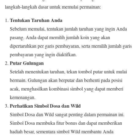
langkah-langkah dasar untuk memulai permainan:
Tentukan Taruhan Anda
Sebelum memulai, tentukan jumlah taruhan yang ingin Anda
pasang. Anda dapat memilih jumlah koin yang akan
dipertaruhkan per garis pembayaran, serta memilih jumlah garis
pembayaran yang ingin diaktifkan.
Putar Gulungan
Setelah menentukan taruhan, tekan tombol putar untuk mulai
bermain. Gulungan akan berputar dan berhenti pada posisi
acak, menghasilkan kombinasi simbol yang dapat memberi
kemenangan.
Perhatikan Simbol Dosa dan Wild
Simbol Dosa dan Wild sangat penting dalam permainan ini.
Simbol Dosa membuka fitur bonus dan dapat memberikan
hadiah besar, sementara simbol Wild membantu Anda