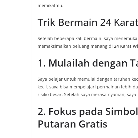
memikatmu.
Trik Bermain 24 Kara
Setelah beberapa kali bermain, saya menemuk
memaksimalkan peluang menang di
24 Karat W
1.
Mulailah dengan T
Saya belajar untuk memulai dengan taruhan kec
kecil, saya bisa mempelajari permainan lebih
risiko besar. Setelah saya merasa nyaman, saya 
2.
Fokus pada Simbol
Putaran Gratis