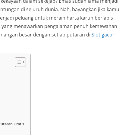
ih kekayaan dalam sekejap? Emas sudah lama menjadi
tungan di seluruh dunia. Nah, bayangkan jika kamu
njadi peluang untuk meraih harta karun berlapis
ot yang menawarkan pengalaman penuh kemewahan
angan besar dengan setiap putaran di
Slot gacor
utaran Gratis