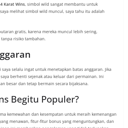
24 Karat Wins
, simbol wild sangat membantu untuk
aya melihat simbol wild muncul, saya tahu itu adalah
putaran gratis, karena mereka muncul lebih sering,
tanpa risiko tambahan.
nggaran
i saya selalu ingat untuk menetapkan batas anggaran. Jika
saya berhenti sejenak atau keluar dari permainan. Ini
an besar dan tetap bermain secara bijaksana.
s Begitu Populer?
tema kemewahan dan kesempatan untuk meraih kemenangan
 yang menawan, fitur-fitur bonus yang menguntungkan, dan