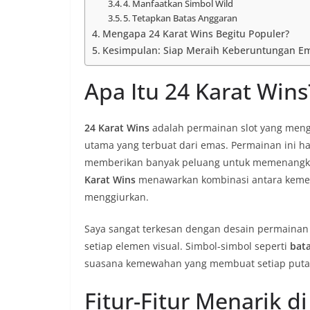
4. Manfaatkan Simbol Wild
5. Tetapkan Batas Anggaran
Mengapa 24 Karat Wins Begitu Populer?
Kesimpulan: Siap Meraih Keberuntungan E
Apa Itu 24 Karat Wins
24 Karat Wins
adalah permainan slot yang men
utama yang terbuat dari emas. Permainan ini h
memberikan banyak peluang untuk memenangkan
Karat Wins
menawarkan kombinasi antara kemen
menggiurkan.
Saya sangat terkesan dengan desain permainan 
setiap elemen visual. Simbol-simbol seperti
bat
suasana kemewahan yang membuat setiap putara
Fitur-Fitur Menarik d