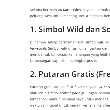
Selama bermain
24 Karat Wins
, saya menemuka
peluang saya untuk menang. Berikut adalah beb
1.
Simbol Wild dan Sc
Di hampir setiap permainan slot, simbol
wild
ada
terkecuali. Simbol wild di sini digambarkan de
membentuk kombinasi kemenangan yang lebih ba
kemenangan saya bisa meningkat pesat.
2.
Putaran Gratis (Fre
Putaran gratis adalah fitur favorit saya di
24 Kar
atau lebih simbol scatter pada gulungan. Selam
tambahan, namun peluang saya untuk menang m
waktu yang tepat untuk meraih kemenangan besar