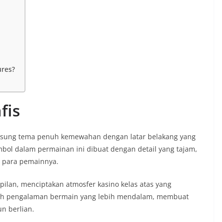
res?
fis
ung tema penuh kemewahan dengan latar belakang yang
imbol dalam permainan ini dibuat dengan detail yang tajam,
i para pemainnya.
lan, menciptakan atmosfer kasino kelas atas yang
ah pengalaman bermain yang lebih mendalam, membuat
un berlian.