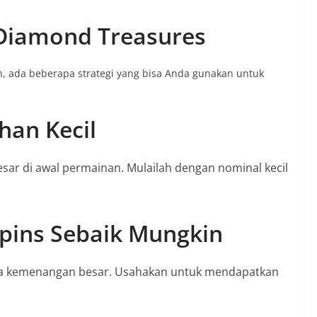
 Diamond Treasures
, ada beberapa strategi yang bisa Anda gunakan untuk
han Kecil
ar di awal permainan. Mulailah dengan nominal kecil
Spins Sebaik Mungkin
da kemenangan besar. Usahakan untuk mendapatkan