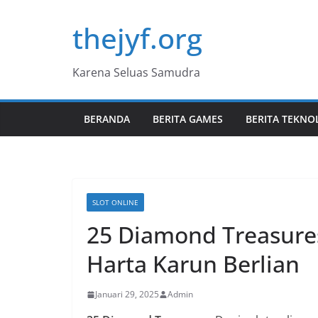
Skip
thejyf.org
to
content
Karena Seluas Samudra
BERANDA
BERITA GAMES
BERITA TEKNO
SLOT ONLINE
25 Diamond Treasures
Harta Karun Berlian
Januari 29, 2025
Admin