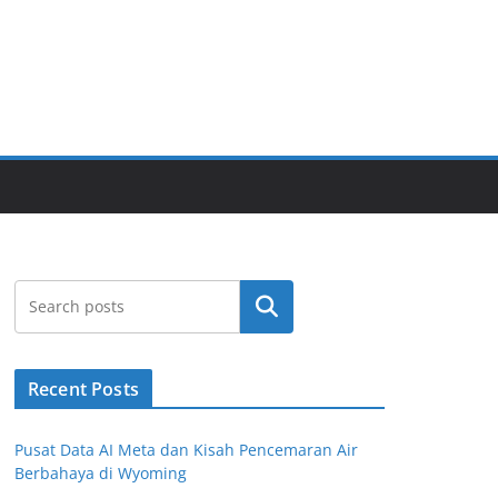
Cari
Recent Posts
Pusat Data AI Meta dan Kisah Pencemaran Air
Berbahaya di Wyoming