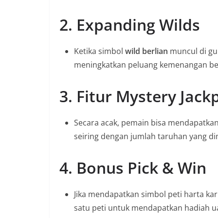
2. Expanding Wilds
Ketika simbol
wild berlian
muncul di gu
meningkatkan peluang kemenangan be
3. Fitur Mystery Jack
Secara acak, pemain bisa mendapatka
seiring dengan jumlah taruhan yang di
4. Bonus Pick & Win
Jika mendapatkan simbol peti harta ka
satu peti untuk mendapatkan hadiah ua