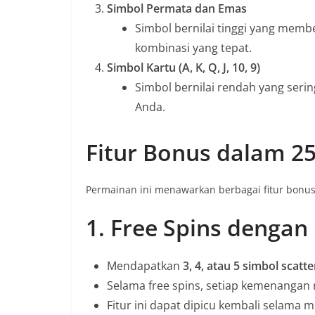
Simbol Permata dan Emas
Simbol bernilai tinggi yang mem
kombinasi yang tepat.
Simbol Kartu (A, K, Q, J, 10, 9)
Simbol bernilai rendah yang se
Anda.
Fitur Bonus dalam 2
Permainan ini menawarkan berbagai fitur bon
1. Free Spins denga
Mendapatkan
3, 4, atau 5 simbol scatte
Selama free spins, setiap kemenang
Fitur ini dapat dipicu kembali selama 