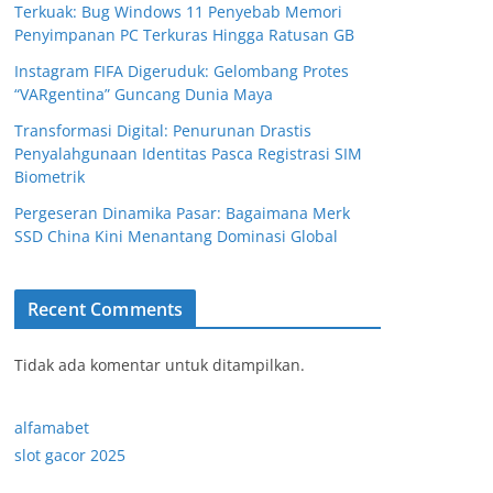
Terkuak: Bug Windows 11 Penyebab Memori
Penyimpanan PC Terkuras Hingga Ratusan GB
Instagram FIFA Digeruduk: Gelombang Protes
“VARgentina” Guncang Dunia Maya
Transformasi Digital: Penurunan Drastis
Penyalahgunaan Identitas Pasca Registrasi SIM
Biometrik
Pergeseran Dinamika Pasar: Bagaimana Merk
SSD China Kini Menantang Dominasi Global
Recent Comments
Tidak ada komentar untuk ditampilkan.
alfamabet
slot gacor 2025