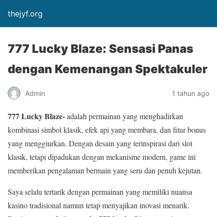
thejyf.org
777 Lucky Blaze: Sensasi Panas
dengan Kemenangan Spektakuler
Admin
1 tahun ago
777 Lucky Blaze-
adalah permainan yang menghadirkan
kombinasi simbol klasik, efek api yang membara, dan fitur bonus
yang menggiurkan. Dengan desain yang terinspirasi dari slot
klasik, tetapi dipadukan dengan mekanisme modern, game ini
memberikan pengalaman bermain yang seru dan penuh kejutan.
Saya selalu tertarik dengan permainan yang memiliki nuansa
kasino tradisional namun tetap menyajikan inovasi menarik.