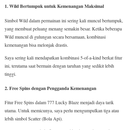
1. Wild Bertumpuk untuk Kemenangan Maksimal
Simbol Wild dalam permainan ini sering kali muncul bertumpuk,
yang membuat peluang menang semakin besar. Ketika beberapa
Wild muncul di gulungan secara bersamaan, kombinasi
kemenangan bisa melonjak drastis.
Saya sering kali mendapatkan kombinasi 5-of-a-kind berkat fitur
ini, terutama saat bermain dengan taruhan yang sedikit lebih
tinggi.
2. Free Spins dengan Pengganda Kemenangan
Fitur Free Spins dalam 777 Lucky Blaze menjadi daya tarik
utama. Untuk memicunya, saya perlu mengumpulkan tiga atau
lebih simbol Scatter (Bola Api).