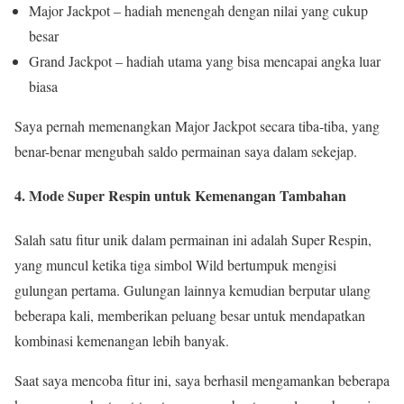
Major Jackpot – hadiah menengah dengan nilai yang cukup
besar
Grand Jackpot – hadiah utama yang bisa mencapai angka luar
biasa
Saya pernah memenangkan Major Jackpot secara tiba-tiba, yang
benar-benar mengubah saldo permainan saya dalam sekejap.
4. Mode Super Respin untuk Kemenangan Tambahan
Salah satu fitur unik dalam permainan ini adalah Super Respin,
yang muncul ketika tiga simbol Wild bertumpuk mengisi
gulungan pertama. Gulungan lainnya kemudian berputar ulang
beberapa kali, memberikan peluang besar untuk mendapatkan
kombinasi kemenangan lebih banyak.
Saat saya mencoba fitur ini, saya berhasil mengamankan beberapa