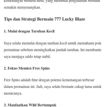
kemenangan berturut-turut, yang membuat pengalaman bermain
semakin menyenangkan.
Tips dan Strategi Bermain 777 Lucky Blaze
1. Mulai dengan Taruhan Kecil
Saya selalu memulai dengan taruhan kecil untuk memahami pola
permainan sebelum meningkatkan jumlah taruhan. Ini membantu
saya menjaga saldo tetap stabil.
2. Fokus Memicu Free Spins
Free Spins adalah fitur dengan potensi kemenangan terbesar
dalam permainan ini. Jadi, saya selalu bermain cukup lama untuk
memicunya.
3. Manfaatkan Wild Bertumpuk