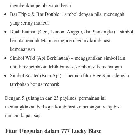
memberikan pembayaran besar
Bar Triple & Bar Double – simbol dengan nilai menengah
yang sering muncul
Buah-buahan (Ceri, Lemon, Anggur, dan Semangka) – simbol
bernilai rendah tetapi sering membentuk kombinasi
kemenangan
Simbol Wild (Api Berkilauan) – menggantikan simbol lain
untuk menciptakan lebih banyak kombinasi kemenangan
Simbol Scatter (Bola Api) – memicu fitur Free Spins dengan
tambahan bonus menarik
Dengan 5 gulungan dan 25 paylines, permainan ini
memungkinkan berbagai kombinasi kemenangan yang bisa
muncul kapan saja.
Fitur Unggulan dalam 777 Lucky Blaze