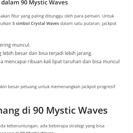
a dalam 90 Mystic Waves
kan fitur yang paling ditunggu oleh para pemain. Untuk
pulkan
5 simbol Crystal Waves
dalam satu putaran. Jackpot
sering muncul.
ebih besar dan bisa terjadi lebih jarang.
a mencapai ribuan kali lipat taruhan dan bisa muncul
kin besar peluang untuk memenangkan jackpot progresif
nang di 90 Mystic Waves
da keberuntungan, ada beberapa strategi yang bisa