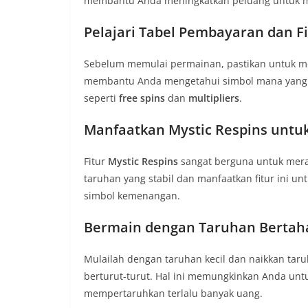
membantu Anda meningkatkan peluang untuk 
Pelajari Tabel Pembayaran dan F
Sebelum memulai permainan, pastikan untuk
membantu Anda mengetahui simbol mana yang pa
seperti
free spins
dan
multipliers
.
Manfaatkan Mystic Respins unt
Fitur
Mystic Respins
sangat berguna untuk mer
taruhan yang stabil dan manfaatkan fitur ini 
simbol kemenangan.
Bermain dengan Taruhan Bertah
Mulailah dengan taruhan kecil dan naikkan ta
berturut-turut. Hal ini memungkinkan Anda unt
mempertaruhkan terlalu banyak uang.