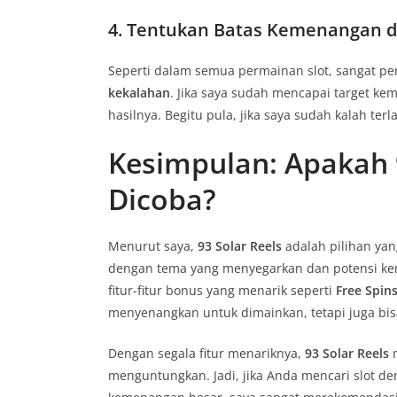
4. Tentukan Batas Kemenangan 
Seperti dalam semua permainan slot, sangat p
kekalahan
. Jika saya sudah mencapai target k
hasilnya. Begitu pula, jika saya sudah kalah ter
Kesimpulan: Apakah 9
Dicoba?
Menurut saya,
93 Solar Reels
adalah pilihan yan
dengan tema yang menyegarkan dan potensi ke
fitur-fitur bonus yang menarik seperti
Free Spin
menyenangkan untuk dimainkan, tetapi juga bi
Dengan segala fitur menariknya,
93 Solar Reels
m
menguntungkan. Jadi, jika Anda mencari slot 