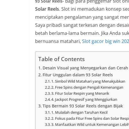
Bagi para penggemar slot on
93 Solar Reels-
Solar Reels
. Slot ini memadukan konsep se
menciptakan pengalaman yang sangat men
Saya pribadi sangat terkesan dengan des
betah berlama-lama bermain. Jika Anda s
bernuansa matahari,
Slot gacor big win 20
Table of Contents
Desain Visual yang Menyegarkan dan Cerah
Fitur Unggulan dalam 93 Solar Reels
1. Simbol Wild Matahari yang Menakjubkan
2. Free Spins dengan Pengali Kemenangan
3. Fitur Solar Respin yang Menarik
4. Jackpot Progresif yang Menggiurkan
Tips Bermain 93 Solar Reels dengan Bijak
1. Mulailah dengan Taruhan Kecil
2. Fokus pada Fitur Free Spins dan Solar Resp
3. Manfaatkan Wild untuk Kemenangan Lebih