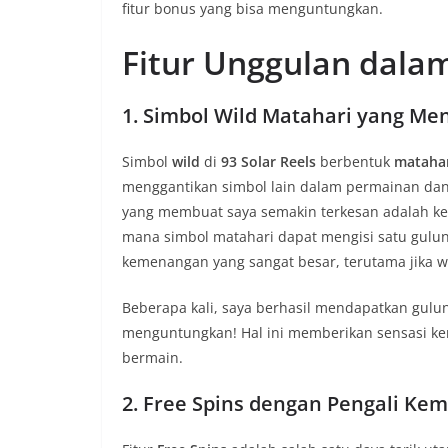
fitur bonus yang bisa menguntungkan.
Fitur Unggulan dalam
1. Simbol Wild Matahari yang Me
Simbol
wild
di
93 Solar Reels
berbentuk
matahar
menggantikan simbol lain dalam permainan 
yang membuat saya semakin terkesan adalah 
mana simbol matahari dapat mengisi satu gulun
kemenangan yang sangat besar, terutama jika wil
Beberapa kali, saya berhasil mendapatkan gulun
menguntungkan! Hal ini memberikan sensasi ke
bermain.
2. Free Spins dengan Pengali K