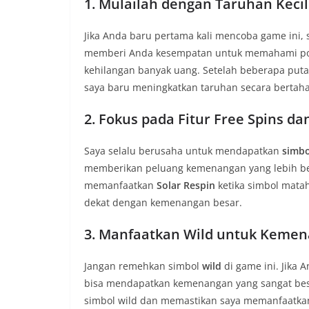
1. Mulailah dengan Taruhan Kecil
Jika Anda baru pertama kali mencoba game ini, 
memberi Anda kesempatan untuk memahami pola 
kehilangan banyak uang. Setelah beberapa puta
saya baru meningkatkan taruhan secara bertah
2. Fokus pada Fitur Free Spins da
Saya selalu berusaha untuk mendapatkan
simbo
memberikan peluang kemenangan yang lebih besa
memanfaatkan
Solar Respin
ketika simbol mataha
dekat dengan kemenangan besar.
3. Manfaatkan Wild untuk Kemen
Jangan remehkan simbol
wild
di game ini. Jika
bisa mendapatkan kemenangan yang sangat besa
simbol wild dan memastikan saya memanfaatka