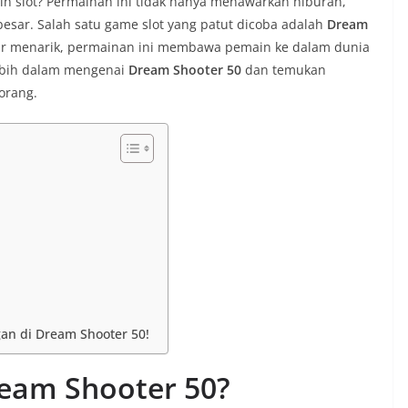
in slot? Permainan ini tidak hanya menawarkan hiburan,
esar. Salah satu game slot yang patut dicoba adalah
Dream
ur menarik, permainan ini membawa pemain ke dalam dunia
lebih dalam mengenai
Dream Shooter 50
dan temukan
orang.
an di Dream Shooter 50!
eam Shooter 50?