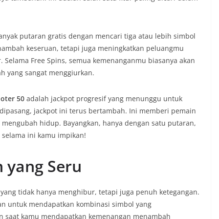
nyak putaran gratis dengan mencari tiga atau lebih simbol
 menambah keseruan, tetapi juga meningkatkan peluangmu
r. Selama Free Spins, semua kemenanganmu biasanya akan
ah yang sangat menggiurkan.
oter 50
adalah jackpot progresif yang menunggu untuk
ipasang, jackpot ini terus bertambah. Ini memberi pemain
a mengubah hidup. Bayangkan, hanya dengan satu putaran,
 selama ini kamu impikan!
 yang Seru
ang tidak hanya menghibur, tetapi juga penuh ketegangan.
an untuk mendapatkan kombinasi simbol yang
an saat kamu mendapatkan kemenangan menambah