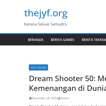
Skip
thejyf.org
to
content
Karena Seluas Samudra
BERANDA
BERITA GAMES
BERITA TEKNO
SLOT ONLINE
Dream Shooter 50: 
Kemenangan di Duni
November 28, 2024
Admin