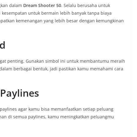
ngkan dalam
Dream Shooter 50
. Selalu berusaha untuk
ri kesempatan untuk bermain lebih banyak tanpa biaya
apatkan kemenangan yang lebih besar dengan kemungkinan
ld
gat penting. Gunakan simbol ini untuk membantumu meraih
dalam berbagai bentuk, jadi pastikan kamu memahami cara
Paylines
paylines agar kamu bisa memanfaatkan setiap peluang
an di semua paylines, kamu meningkatkan peluangmu