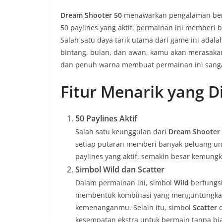
Dream Shooter 50
menawarkan pengalaman berm
50 paylines yang aktif, permainan ini member
Salah satu daya tarik utama dari game ini adal
bintang, bulan, dan awan, kamu akan merasakan
dan penuh warna membuat permainan ini sanga
Fitur Menarik yang 
50 Paylines Aktif
Salah satu keunggulan dari
Dream Shooter
setiap putaran memberi banyak peluang un
paylines yang aktif, semakin besar kemu
Simbol Wild dan Scatter
Dalam permainan ini, simbol
Wild
berfungs
membentuk kombinasi yang menguntungkan.
kemenanganmu. Selain itu, simbol
Scatter
d
kesempatan ekstra untuk bermain tanpa biay