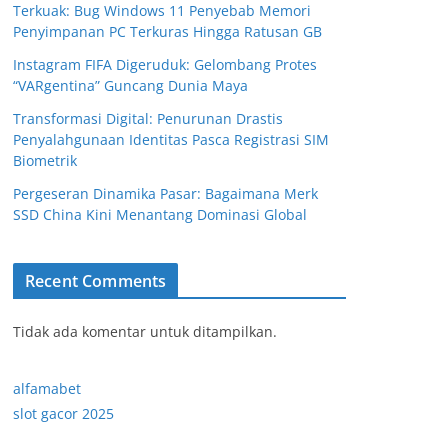
Terkuak: Bug Windows 11 Penyebab Memori
Penyimpanan PC Terkuras Hingga Ratusan GB
Instagram FIFA Digeruduk: Gelombang Protes
“VARgentina” Guncang Dunia Maya
Transformasi Digital: Penurunan Drastis
Penyalahgunaan Identitas Pasca Registrasi SIM
Biometrik
Pergeseran Dinamika Pasar: Bagaimana Merk
SSD China Kini Menantang Dominasi Global
Recent Comments
Tidak ada komentar untuk ditampilkan.
alfamabet
slot gacor 2025