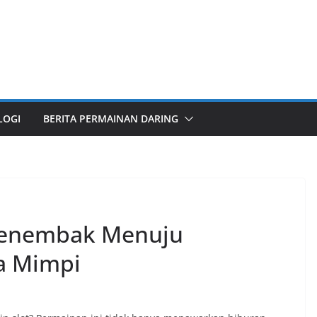
LOGI
BERITA PERMAINAN DARING
Menembak Menuju
a Mimpi