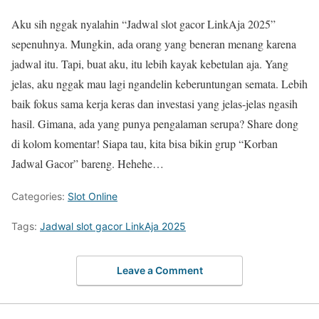
Aku sih nggak nyalahin “Jadwal slot gacor LinkAja 2025”
sepenuhnya. Mungkin, ada orang yang beneran menang karena
jadwal itu. Tapi, buat aku, itu lebih kayak kebetulan aja. Yang
jelas, aku nggak mau lagi ngandelin keberuntungan semata. Lebih
baik fokus sama kerja keras dan investasi yang jelas-jelas ngasih
hasil. Gimana, ada yang punya pengalaman serupa? Share dong
di kolom komentar! Siapa tau, kita bisa bikin grup “Korban
Jadwal Gacor” bareng. Hehehe…
Categories:
Slot Online
Tags:
Jadwal slot gacor LinkAja 2025
Leave a Comment