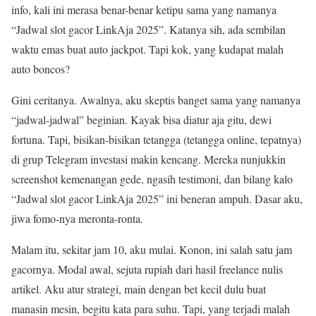
info, kali ini merasa benar-benar ketipu sama yang namanya
“Jadwal slot gacor LinkAja 2025”. Katanya sih, ada sembilan
waktu emas buat auto jackpot. Tapi kok, yang kudapat malah
auto boncos?
Gini ceritanya. Awalnya, aku skeptis banget sama yang namanya
“jadwal-jadwal” beginian. Kayak bisa diatur aja gitu, dewi
fortuna. Tapi, bisikan-bisikan tetangga (tetangga online, tepatnya)
di grup Telegram investasi makin kencang. Mereka nunjukkin
screenshot kemenangan gede, ngasih testimoni, dan bilang kalo
“Jadwal slot gacor LinkAja 2025” ini beneran ampuh. Dasar aku,
jiwa fomo-nya meronta-ronta.
Malam itu, sekitar jam 10, aku mulai. Konon, ini salah satu jam
gacornya. Modal awal, sejuta rupiah dari hasil freelance nulis
artikel. Aku atur strategi, main dengan bet kecil dulu buat
manasin mesin, begitu kata para suhu. Tapi, yang terjadi malah