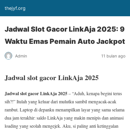
thejyf.org
Jadwal Slot Gacor LinkAja 2025: 9
Waktu Emas Pemain Auto Jackpot
Admin
11 bulan ago
Jadwal slot gacor LinkAja 2025
Jadwal slot gacor LinkAja 2025
– “Aduh, kenapa begini terus
sih?!” Itulah yang keluar dari mulutku sambil mengacak-acak
rambut. Laptop di depanku menampilkan layar yang sama selama
dua jam terakhir: saldo LinkAja yang makin menipis dan animasi
loading yang seolah mengejek. Aku, si paling anti ketinggalan