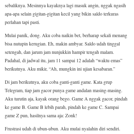
sebaliknya. Mesinnya kayaknya lagi masuk angin, nggak ngasih
apa-apa selain gigitan-gigitan kecil yang bikin saldo terkuras
perlahan tapi pasti.
Mulai panik, dong. Aku coba naikin bet, berharap sekali menang
bisa nutupin kerugian. Eh, makin ambyar. Saldo udah tinggal
setengah, dan jarum jam nunjukkin hampir tengah malam.
Padahal, di jadwal itu, jam 11 sampai 12 adalah “waktu emas”
berikutnya. Aku mikir, “Ah, mungkin ini ujian kesabaran.”
Di jam berikutnya, aku coba ganti-ganti game. Kata grup
Telegram, tiap jam gacor punya game andalan masing-masing.
Aku turutin aja, kayak orang bego. Game A nggak gacor, pindah
ke game B. Game B lebih parah, pindah ke game C. Sampai
game Z pun, hasilnya sama aja: Zonk!
Frustrasi udah di ubun-ubun. Aku mulai nyalahin diri sendiri.