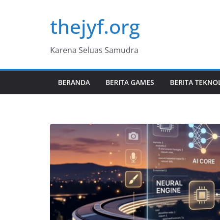
Skip
thejyf.org
to
content
Karena Seluas Samudra
BERANDA
BERITA GAMES
BERITA TEKNO