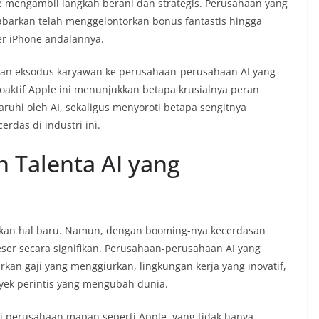
le mengambil langkah berani dan strategis. Perusahaan yang
abarkan telah menggelontorkan bonus fantastis hingga
r iPhone andalannya.
akan eksodus karyawan ke perusahaan-perusahaan AI yang
oaktif Apple ini menunjukkan betapa krusialnya peran
ruhi oleh AI, sekaligus menyoroti betapa sengitnya
rdas di industri ini.
Talenta AI yang
bukan hal baru. Namun, dengan booming-nya kecerdasan
eser secara signifikan. Perusahaan-perusahaan AI yang
kan gaji yang menggiurkan, lingkungan kerja yang inovatif,
ek perintis yang mengubah dunia.
i perusahaan mapan seperti Apple, yang tidak hanya