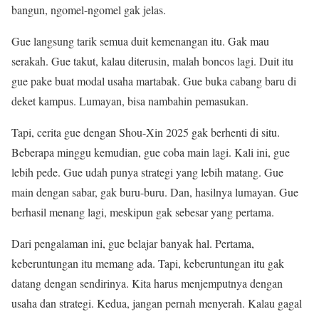
bangun, ngomel-ngomel gak jelas.
Gue langsung tarik semua duit kemenangan itu. Gak mau
serakah. Gue takut, kalau diterusin, malah boncos lagi. Duit itu
gue pake buat modal usaha martabak. Gue buka cabang baru di
deket kampus. Lumayan, bisa nambahin pemasukan.
Tapi, cerita gue dengan Shou-Xin 2025 gak berhenti di situ.
Beberapa minggu kemudian, gue coba main lagi. Kali ini, gue
lebih pede. Gue udah punya strategi yang lebih matang. Gue
main dengan sabar, gak buru-buru. Dan, hasilnya lumayan. Gue
berhasil menang lagi, meskipun gak sebesar yang pertama.
Dari pengalaman ini, gue belajar banyak hal. Pertama,
keberuntungan itu memang ada. Tapi, keberuntungan itu gak
datang dengan sendirinya. Kita harus menjemputnya dengan
usaha dan strategi. Kedua, jangan pernah menyerah. Kalau gagal