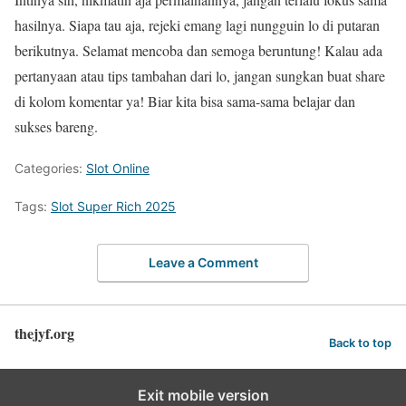
hasilnya. Siapa tau aja, rejeki emang lagi nungguin lo di putaran
berikutnya. Selamat mencoba dan semoga beruntung! Kalau ada
pertanyaan atau tips tambahan dari lo, jangan sungkan buat share
di kolom komentar ya! Biar kita bisa sama-sama belajar dan
sukses bareng.
Categories:
Slot Online
Tags:
Slot Super Rich 2025
Leave a Comment
thejyf.org
Back to top
Exit mobile version