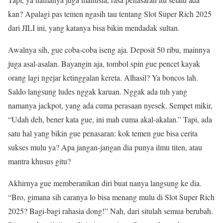
kan? Apalagi pas temen ngasih tau tentang Slot Super Rich 2025
dari JILI ini, yang katanya bisa bikin mendadak sultan.
Awalnya sih, gue coba-coba iseng aja. Deposit 50 ribu, mainnya
juga asal-asalan. Bayangin aja, tombol spin gue pencet kayak
orang lagi ngejar ketinggalan kereta. Alhasil? Ya boncos lah.
Saldo langsung ludes nggak karuan. Nggak ada tuh yang
namanya jackpot, yang ada cuma perasaan nyesek. Sempet mikir,
“Udah deh, bener kata gue, ini mah cuma akal-akalan.” Tapi, ada
satu hal yang bikin gue penasaran: kok temen gue bisa cerita
sukses mulu ya? Apa jangan-jangan dia punya ilmu titen, atau
mantra khusus gitu?
Akhirnya gue memberanikan diri buat nanya langsung ke dia.
“Bro, gimana sih caranya lo bisa menang mulu di Slot Super Rich
2025? Bagi-bagi rahasia dong!” Nah, dari situlah semua berubah.