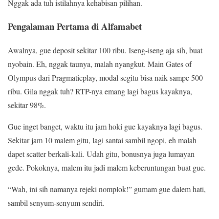
Nggak ada tuh istilahnya kehabisan pilihan.
Pengalaman Pertama di Alfamabet
Awalnya, gue deposit sekitar 100 ribu. Iseng-iseng aja sih, buat
nyobain. Eh, nggak taunya, malah nyangkut. Main Gates of
Olympus dari Pragmaticplay, modal segitu bisa naik sampe 500
ribu. Gila nggak tuh? RTP-nya emang lagi bagus kayaknya,
sekitar 98%.
Gue inget banget, waktu itu jam hoki gue kayaknya lagi bagus.
Sekitar jam 10 malem gitu, lagi santai sambil ngopi, eh malah
dapet scatter berkali-kali. Udah gitu, bonusnya juga lumayan
gede. Pokoknya, malem itu jadi malem keberuntungan buat gue.
“Wah, ini sih namanya rejeki nomplok!” gumam gue dalem hati,
sambil senyum-senyum sendiri.