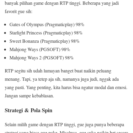
banyak pilihan game dengan RTP tinggi. Beberapa yang jadi
favorit gue sih:
Gates of Olympus (Pragmaticplay) 98%
Starlight Princess (Pragmaticplay) 98%
Sweet Bonanza (Pragmaticplay) 98%
Mahjong Ways (PGSOFT) 98%
Mahjong Ways 2 (PGSOFT) 98%
RTP segitu sih udah lumayan banget buat naikin peluang
menang. Tapi, ya tetep aja sih, namanya juga judi, nggak ada
yang pasti. Yang penting, kita harus bisa ngatur modal dan emosi.
Jangan sampe kebablasan.
Strategi & Pola Spin
Selain milih game dengan RTP tinggi, gue juga punya beberapa
strategi yang biasa gue pake. Misalnya, gue suka naikin bet secara