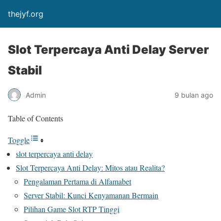
thejyf.org
Slot Terpercaya Anti Delay Server
Stabil
Admin
9 bulan ago
Table of Contents
Toggle
slot terpercaya anti delay
Slot Terpercaya Anti Delay: Mitos atau Realita?
Pengalaman Pertama di Alfamabet
Server Stabil: Kunci Kenyamanan Bermain
Pilihan Game Slot RTP Tinggi