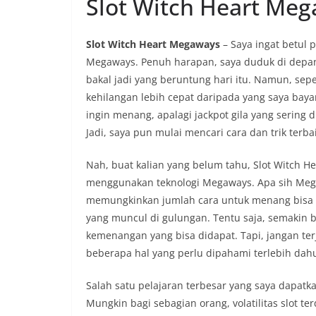
Slot Witch Heart Me
Slot Witch Heart Megaways
– Saya ingat betul 
Megaways. Penuh harapan, saya duduk di depan 
bakal jadi yang beruntung hari itu. Namun, se
kehilangan lebih cepat daripada yang saya baya
ingin menang, apalagi jackpot gila yang sering
Jadi, saya pun mulai mencari cara dan trik terb
Nah, buat kalian yang belum tahu, Slot Witch H
menggunakan teknologi Megaways. Apa sih Megaw
memungkinkan jumlah cara untuk menang bisa be
yang muncul di gulungan. Tentu saja, semakin 
kemenangan yang bisa didapat. Tapi, jangan terj
beberapa hal yang perlu dipahami terlebih dah
Salah satu pelajaran terbesar yang saya dapatk
Mungkin bagi sebagian orang, volatilitas slot te