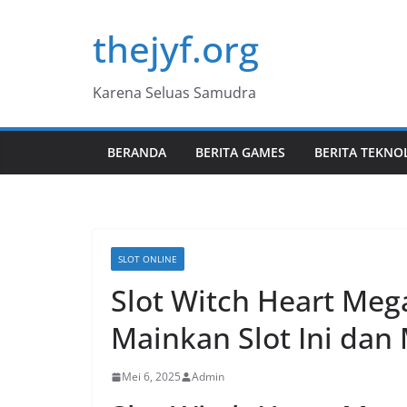
Skip
thejyf.org
to
content
Karena Seluas Samudra
BERANDA
BERITA GAMES
BERITA TEKNO
SLOT ONLINE
Slot Witch Heart Meg
Mainkan Slot Ini dan
Mei 6, 2025
Admin