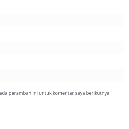
pada peramban ini untuk komentar saya berikutnya.