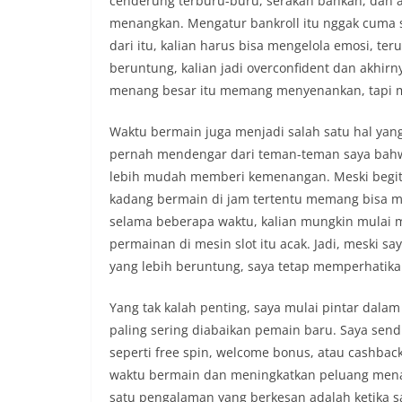
cenderung terburu-buru, serakah bahkan, dan a
menangkan. Mengatur bankroll itu nggak cuma 
dari itu, kalian harus bisa mengelola emosi, t
beruntung, kalian jadi overconfident dan akhirn
menang besar itu memang menyenankan, tapi me
Waktu bermain juga menjadi salah satu hal yan
pernah mendengar dari teman-teman saya bahwa 
lebih mudah memberi kemenangan. Meski begitu,
kadang bermain di jam tertentu memang bisa m
selama beberapa waktu, kalian mungkin mulai me
permainan di mesin slot itu acak. Jadi, meski s
yang lebih beruntung, saya tetap memperhatika
Yang tak kalah penting, saya mulai pintar dal
paling sering diabaikan pemain baru. Saya sen
seperti free spin, welcome bonus, atau cashba
waktu bermain dan meningkatkan peluang mena
satu pengalaman yang berkesan adalah ketika s