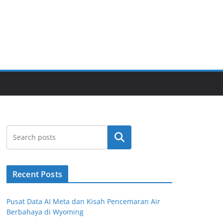
Cari
Recent Posts
Pusat Data AI Meta dan Kisah Pencemaran Air
Berbahaya di Wyoming