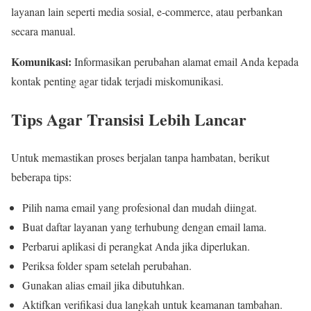
layanan lain seperti media sosial, e-commerce, atau perbankan
secara manual.
Komunikasi:
Informasikan perubahan alamat email Anda kepada
kontak penting agar tidak terjadi miskomunikasi.
Tips Agar Transisi Lebih Lancar
Untuk memastikan proses berjalan tanpa hambatan, berikut
beberapa tips:
Pilih nama email yang profesional dan mudah diingat.
Buat daftar layanan yang terhubung dengan email lama.
Perbarui aplikasi di perangkat Anda jika diperlukan.
Periksa folder spam setelah perubahan.
Gunakan alias email jika dibutuhkan.
Aktifkan verifikasi dua langkah untuk keamanan tambahan.