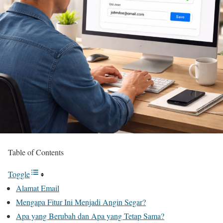
Table of Contents
Toggle
Alamat Email
Mengapa Fitur Ini Menjadi Angin Segar?
Apa yang Berubah dan Apa yang Tetap Sama?